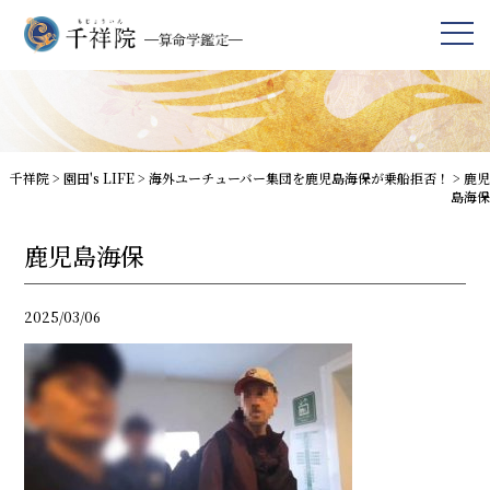
千祥院
>
園田's LIFE
>
海外ユーチューバー集団を鹿児島海保が乗船拒否！
>
鹿児
島海保
鹿児島海保
2025/03/06