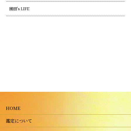
園田's LIFE
HOME
鑑定について