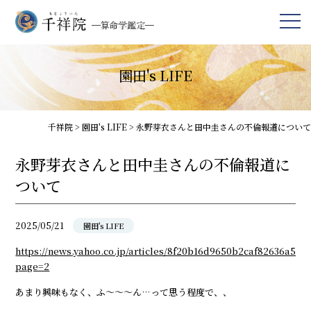
園田's LIFE
千祥院
>
園田's LIFE
>
永野芽衣さんと田中圭さんの不倫報道について
永野芽衣さんと田中圭さんの不倫報道に
ついて
2025/05/21
園田's LIFE
https://news.yahoo.co.jp/articles/8f20b16d9650b2caf82636a503
page=2
あまり興味もなく、ふ～～～ん…って思う程度で、、