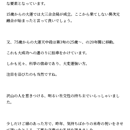
な要素となっています。
15歳からの大運では大三合会局が成立。ここから果てしない異次元
融合が始まったと言って良いでしょう。
又、75歳からの大運天中殺は第3旬の25歳～、の20年間に移動。
これも大成功への道のりに拍車をかけています。
しかも元々、科挙の宿命であり、大変運強い方。
注目を浴びたのも当然ですね。
沢山の人を惹きつける、明るい社交性の持ち主でいらっしゃいまし
た。
少しだけご縁のあった方で、昨年、気持ちばかりの米寿の祝いをさせ
て頂いたところ、丁寧な文章でお礼状を頂きました。