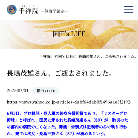
園田's LIFE
千祥院
>
園田's LIFE
>
長嶋茂雄さん、ご逝去されました。
長嶋茂雄さん、ご逝去されました。
2025/06/04
園田's LIFE
https://news.yahoo.co.jp/articles/dabf64dab0f1496aae3f2192e2
6月3日、プロ野球・巨人軍の終身名誉監督であり、「ミスタープロ
野球」と呼ばれ、国民に愛された長嶋茂雄さん（89）が、肺炎のた
め都内の病院で亡くなった。葬儀・告別式は近親者のみで執り行わ
れ、喪主は次女・長島三奈さん（57）が務めるという。