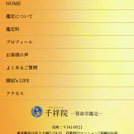
HOME
鑑定について
鑑定料
プロフィール
お客様の声
よくあるご質問
園田's LIFE
アクセス
住所：〒141-0021
東京都品川区上大崎2-24-11 目黒西口マンション2号館606号