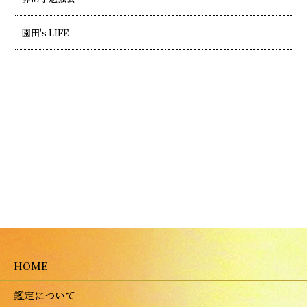
園田's LIFE
HOME
鑑定について