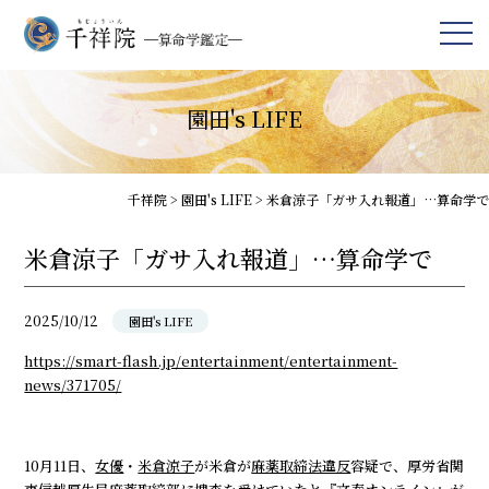
園田's LIFE
千祥院
>
園田's LIFE
>
米倉涼子「ガサ入れ報道」…算命学で
米倉涼子「ガサ入れ報道」…算命学で
2025/10/12
園田's LIFE
https://smart-flash.jp/entertainment/entertainment-
news/371705/
10月11日、
女優
・
米倉涼子
が米倉が
麻薬取締法違反
容疑で、厚労省関