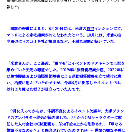
東信越厚生局麻薬取締部に捜査を受けていたと『文春オンライン』が
報じた。
同誌の報道によると、8月20日には、米倉の
自宅
マンションにて、
マトリによる家宅
捜索
がおこなわれたという。10月には、米倉の自
宅周辺にマスコミ各社が集まるなど、不穏な展開が続いていた。
「米倉さんが、ここ最近、“激ヤセ”とイベントのドタキャンで心配を
集めていた矢先の報道でした。2019年に脳脊髄液減少症、2022年に
は急性腰痛および仙腸関節障害による運動機能障害を立て続けに患
い、治療に励んでいたのですが、今年6月に出席したイベントでは、
以前より痩せた様子が目立っていたんです。
9月に入ってからは、体調不良によるイベント欠席や、大手ブラン
ドのアンバサダー辞退が続きました。7月からCMキャラクターに就
任した人材会社のCM動画も、YouTube上から削除され、『単なる
体調不良なのか？』と懸念されていたのですが……世間の嫌な予感は