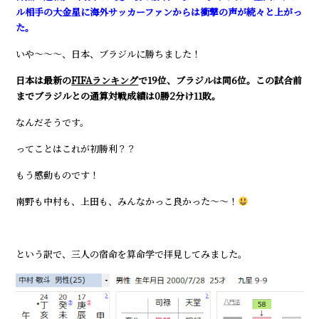
ル相手の大金星に海外サッカーファンからは衝撃の声が続々と上がっ
た。
いや～～～、日本、ブラジルに勝ちました！
日本は最新の
FIFAランキング
で19位、ブラジルは同6位。この試合前
までブラジルとの通算対戦成績は0勝2分け11敗。
なんだそうです。
ってことはこれが初勝利？？
もう感動ものです！
南野も中村も、上田も、みんなかっこ良かった～～！
という訳で、三人の宿命を算命学で拝見してみました。