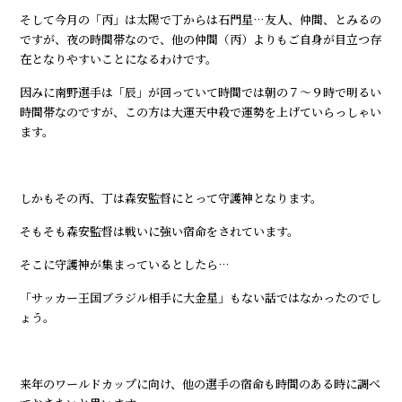
そして今月の「丙」は太陽で丁からは石門星…友人、仲間、とみるの
ですが、夜の時間帯なので、他の仲間（丙）よりもご自身が目立つ存
在となりやすいことになるわけです。
因みに南野選手は「辰」が回っていて時間では朝の７～９時で明るい
時間帯なのですが、この方は大運天中殺で運勢を上げていらっしゃい
ます。
しかもその丙、丁は森安監督にとって守護神となります。
そもそも森安監督は戦いに強い宿命をされています。
そこに守護神が集まっているとしたら…
「サッカー王国ブラジル相手に大金星」もない話ではなかったのでし
ょう。
来年のワールドカップに向け、他の選手の宿命も時間のある時に調べ