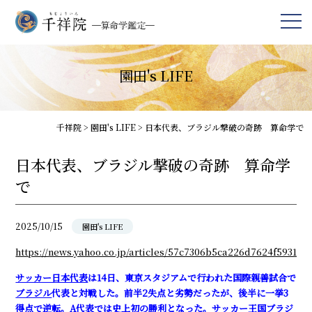
園田's LIFE
千祥院
>
園田's LIFE
>
日本代表、ブラジル撃破の奇跡 算命学で
日本代表、ブラジル撃破の奇跡 算命学
で
2025/10/15
園田's LIFE
https://news.yahoo.co.jp/articles/57c7306b5ca226d7624f593186
サッカー日本代表
は14日、東京スタジアムで行われた国際親善試合で
ブラジル
代表と対戦した。前半2失点と劣勢だったが、後半に一挙3
得点で逆転。A代表では史上初の勝利となった。サッカー王国ブラジ