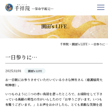
園田's LIFE
千祥院
>
園田's LIFE
>
一日参りに…
一日参りに…
2025/11/01
園田's LIFE
お一日朝にお参りさせていただいている小さな神社さん（瘡護稲荷大
明神様）。
いつものように二つの赤い鳥居を潜ったところで、お掃除をして下さ
っている高齢の男性の方がいらしたので「お早うございます。いつも
有難うございます。」とお声をおかけしたら、とても素敵な笑顔を返