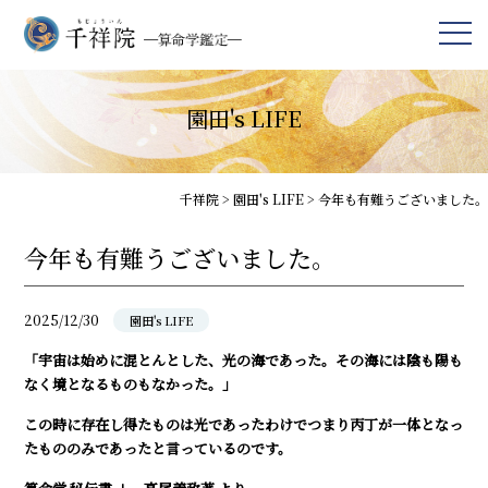
園田's LIFE
千祥院
>
園田's LIFE
>
今年も有難うございました。
今年も有難うございました。
2025/12/30
園田's LIFE
「宇宙は始めに混とんとした、光の海であった。その海には陰も陽も
なく境となるものもなかった。」
この時に存在し得たものは光であったわけでつまり丙丁が一体となっ
たもののみであったと言っているのです。