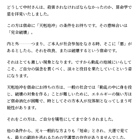
どうして中村さんは、殺害されなければならなかったのか、算命学で
星を拝見いたしました。
この方は宿命に「天剋地冲」の条件をお持ちです。その意味合いは
「完全破壊」。
内と外‥‥‥つまり、ご本人が社会参加をなさる時、そこに「悪」が
あるとしたら、それを改良、または破壊するという宿命です。
それはとても激しい現象となります。ですから動乱の地域にいらして
こそ、ご自分の信念を貫くべく、淡々と役目を果たしていくという姿
になります。
天剋地冲を宿命にお持ちの方は、一般の社会では「動乱の中に身を投
じ、破壊の対象を作る」ことが難しいために、エネルギーの強い方ほ
ど宿命消化が困難で、時としてその方本人が反体制となってしまう可
能性があります。
それをこの方は、ご自分を犠牲にしてまで全うされました。
他の条件から、元々一般的な方よりも「短命」とされ、大運で見て
も、最大の窮地を逃れるための守護霊の存在がありませんでした。