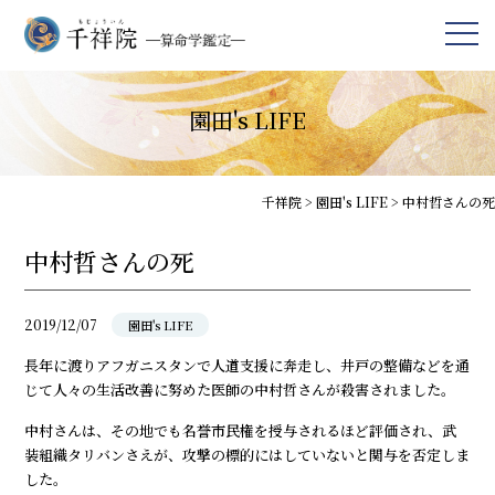
園田's LIFE
千祥院
>
園田's LIFE
>
中村哲さんの死
中村哲さんの死
2019/12/07
園田's LIFE
長年に渡りアフガニスタンで人道支援に奔走し、井戸の整備などを通
じて人々の生活改善に努めた医師の中村哲さんが殺害されました。
中村さんは、その地でも名誉市民権を授与されるほど評価され、武
装組織タリバンさえが、攻撃の標的にはしていないと関与を否定しま
した。