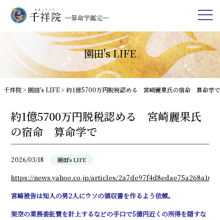
園田's LIFE
千祥院
>
園田's LIFE
>
約1億5700万円脱税認める 宮崎麗果氏の宿命 算命学で
約1億5700万円脱税認める 宮崎麗果氏
の宿命 算命学で
2026/03/18
園田's LIFE
https://news.yahoo.co.jp/articles/2a7de97f4d8edae75a268a16e
宮崎被告は知人の男2人にウソの領収書を作るよう依頼。
架空の業務委託費を計上するなどの手口で5億円近くの所得を隠すな