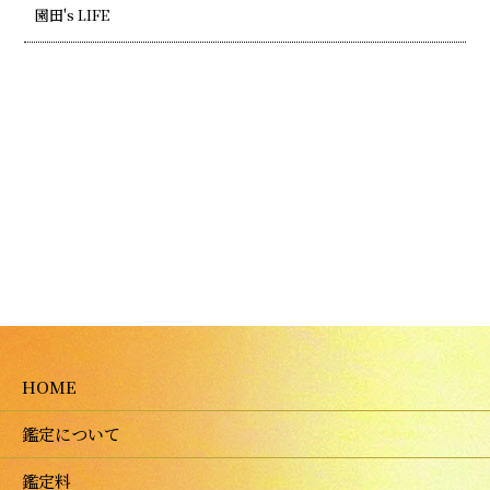
園田's LIFE
HOME
鑑定について
鑑定料