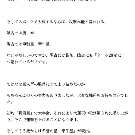
そしてスポーツで大成するならば、攻撃本能と言われる、
陰占では庚、辛
陽占では車騎星、牽牛星
などが欲しいのですが、陽占には皆無、陰占にも「辛」が28元に一
つ隠れているだけです。
ではなぜ巨人軍の監督にまで上り詰めたのか…
もちろんこの方の努力もありましたが、大変な強運をお持ちの方でし
た。
初旬「貫索星」で大半会、それにより大運天中殺は第３旬に繰り上が
り、そこで運勢を上げることになります。
そして３５歳からは名誉の星「牽牛星」が表出。