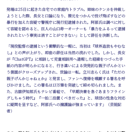
発端は25日に起きた自宅での家庭内トラブル。姉妹のケンカを仲裁し
ようとした際、長女と口論になり、襟元をつかんで投げ飛ばすなどの
暴行を加えた容疑で警視庁に現行犯逮捕された。阿部氏は調べに対し
て容疑を認めると、巨人の山口寿一オーナーも「暴力をふるって逮捕
されたという事実は消すことができない」として辞任を決断した。
「現役監督の逮捕という衝撃的な一報に、当初は『球界追放もやむな
し』との声が上がり、即座の辞任は当然の流れでした。しかし、長女
が『ChatGPT』に相談して児童相談所へ通報した経緯をつづった手
紙の内容が明らかになると、行き違いによる突発的な親子げんかとい
う側面がクローズアップされ、世論は一転。立川志らく氏は『ただの
親子げんかじゃねぇか』と発言し、ファンへ復帰を嘆願する署名を呼
びかけました。この署名は13万筆を突破して締め切られました。ま
た、古舘伊知郎氏もテレビ番組で、『早期決着を急ぐあまりフライン
グしちゃう時代』『一拍二泊置くべきだった』と、球団の性急な対応
に疑問を呈すなど、阿部氏への擁護論が強まっています」（芸能記
者）