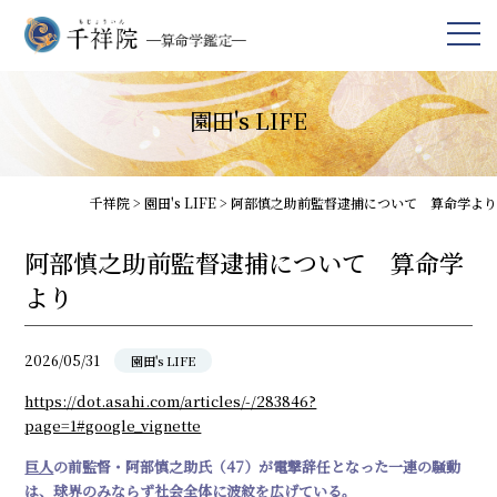
園田's LIFE
千祥院
>
園田's LIFE
>
阿部慎之助前監督逮捕について 算命学より
阿部慎之助前監督逮捕について 算命学
より
2026/05/31
園田's LIFE
https://dot.asahi.com/articles/-/283846?
page=1#google_vignette
巨人
の前監督・阿部慎之助氏（47）が電撃辞任となった一連の騒動
は、球界のみならず社会全体に波紋を広げている。