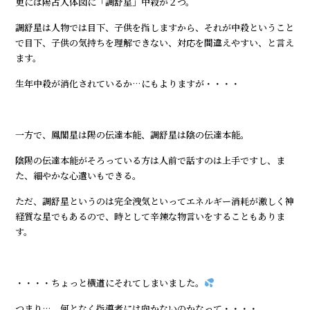
更には陽占人体図に「調舒星」中殺が２つ。
調舒星は人物では目下、子供を指しますから、それが中殺ということ
で目下、子供の気持ちを理解できない、対応を間違えやすい、と言え
ます。
生年中殺が消化されているか…にもよりますが・・・・
一方で、鳳閣星は陽の伝達本能、調舒星は陰の伝達本能。
陰陽の伝達本能がそろっている方は人前で話すのは上手ですし、ま
た、細やかな心遣いもできる。
ただ、調舒星というのは完全洩気といってエネルギー消耗が激しく神
経質な星でもあるので、時として辛辣な物言いをすることもありま
す。
・・・・ちょっと横道にそれてしまいました。
つまり… 何となく指導者には向かないのかなって・・・・