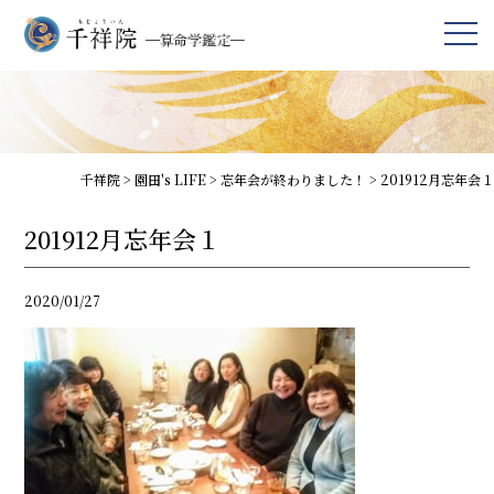
千祥院
>
園田's LIFE
>
忘年会が終わりました！
>
201912月忘年会１
201912月忘年会１
2020/01/27