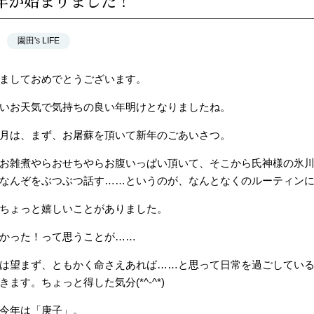
年が始まりました！
園田's LIFE
ましておめでとうございます。
いお天気で気持ちの良い年明けとなりましたね。
月は、まず、お屠蘇を頂いて新年のごあいさつ。
お雑煮やらおせちやらお腹いっぱい頂いて、そこから氏神様の氷
なんぞをぶつぶつ話す……というのが、なんとなくのルーティン
ちょっと嬉しいことがありました。
かった！って思うことが……
は望まず、ともかく命さえあれば……と思って日常を過ごしてい
ます。ちょっと得した気分(*^-^*)
今年は「庚子」。