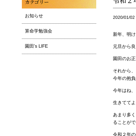
令和２
カテゴリー
お知らせ
2020/01/02
算命学勉強会
新年、明け
園田's LIFE
元旦から良
園田のお正
それから、
今年の抱負
今年はね、
生きててよ
あまり多く
ることができ
令和２年の