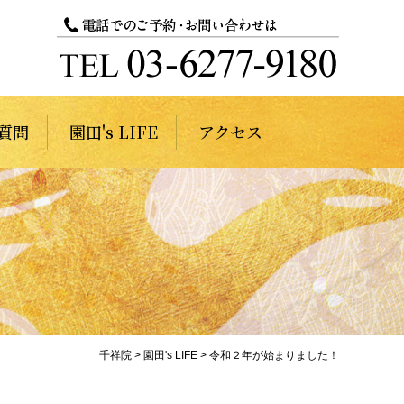
質問
園田's LIFE
アクセス
千祥院
>
園田's LIFE
>
令和２年が始まりました！