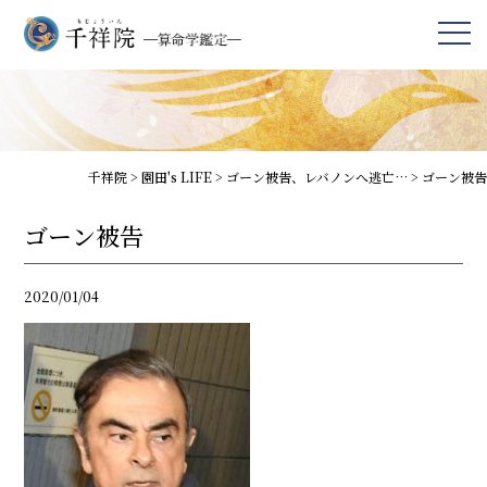
千祥院
>
園田's LIFE
>
ゴーン被告、レバノンへ逃亡…
>
ゴーン被告
ゴーン被告
2020/01/04