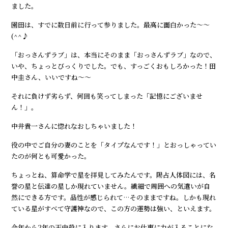
ました。
園田は、すでに数日前に行って参りました。最高に面白かった～～
(^^♪
「おっさんずラブ」は、本当にそのまま「おっさんずラブ」なので、
いや、ちょっとびっくりでした。でも、すっごくおもしろかった！田
中圭さん、いいですね～～
それに負けず劣らず、何回も笑ってしまった「記憶にございませ
ん！」。
中井貴一さんに惚れなおしちゃいました！
役の中でご自分の妻のことを「タイプなんです！」とおっしゃってい
たのが何とも可愛かった。
ちょっとね、算命学で星を拝見してみたんです。陽占人体図には、名
誉の星と伝達の星しか現れていません。繊細で周囲への気遣いが自
然にできる方です。品性が感じられて…そのままですね。しかも現れ
ている星がすべて守護神なので、この方の運勢は強い、といえます。
今年から2年の天中殺に入ります。さらにお仕事に力が入ることにな