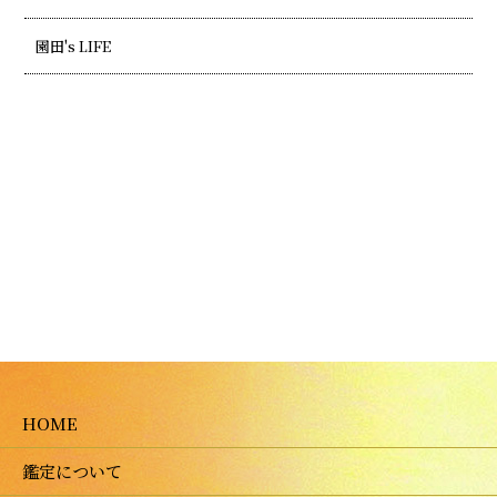
園田's LIFE
HOME
鑑定について