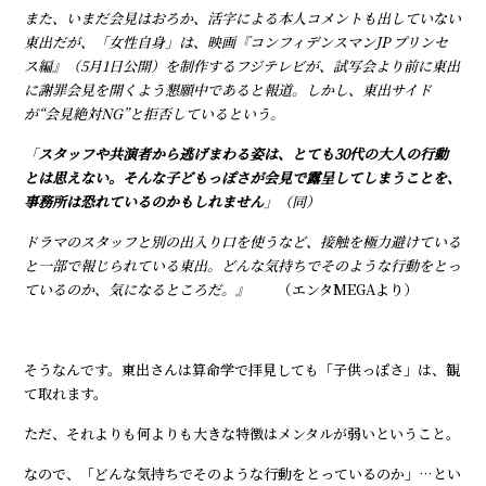
また、いまだ会見はおろか、活字による本人コメントも出していない
東出だが、「女性自身」は、映画『コンフィデンスマンJP プリンセ
ス編』（5月1日公開）を制作するフジテレビが、試写会より前に東出
に謝罪会見を開くよう懇願中であると報道。しかし、東出サイド
が“会見絶対NG”と拒否しているという。
「
スタッフや共演者から逃げまわる姿は、とても30代の大人の行動
とは思えない。そんな子どもっぽさが会見で露呈してしまうことを、
事務所は恐れているのかもしれません
」（同）
ドラマのスタッフと別の出入り口を使うなど、接触を極力避けている
と一部で報じられている東出。どんな気持ちでそのような行動をとっ
ているのか、気になるところだ。』
（エンタMEGAより）
そうなんです。東出さんは算命学で拝見しても「子供っぽさ」は、観
て取れます。
ただ、それよりも何よりも大きな特徴はメンタルが弱いということ。
なので、「どんな気持ちでそのような行動をとっているのか」…とい