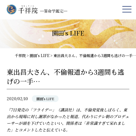
園田's LIFE
千祥院
>
園田's LIFE
>
東出昌大さん、不倫報道から3週間も逃げの一手…
東出昌大さん、不倫報道から3週間も逃
げの一手…
2020/02/10
園田's LIFE
『7日発売の「フライデー」（講談社）は、不倫発覚後しばらく、東
出から現場に対し謝罪がなかったと報道。代わりにテレ朝のプロデュ
ーサーが頭を下げていたといい、関係者は「非常識すぎて呆れまし
た」とコメントしたと伝えている。