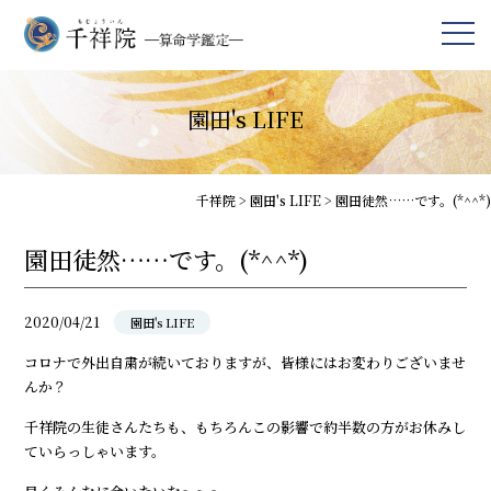
園田's LIFE
千祥院
>
園田's LIFE
>
園田徒然……です。(*^^*)
園田徒然……です。(*^^*)
2020/04/21
園田's LIFE
コロナで外出自粛が続いておりますが、皆様にはお変わりございませ
んか？
千祥院の生徒さんたちも、もちろんこの影響で約半数の方がお休みし
ていらっしゃいます。