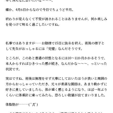
早くみんなに会いたいな～～～、
確か、4月6日からなので今日でちょうど半月。
終わりが見えなくて不安が消されることはありませんが、何か楽しみ
を見つけて明るく過ごしたいですね。
私事ではありますが……お陰様で15日に抜糸を終え、術後の様子と
して先生がおっしゃるには「完璧」なんだそうです。
ところが、このあと普通の状態となるには10～11か月かかるそうで、
本人からすればひきつった感が続き、なんだかな～～～、っといった
状況です。
実はですね、術後は無理をせず大事にしておいたほうが良いと周囲の
方からおっしゃっていただき、元々が素直な園田は、あまり動かずに
好きに食していましたら、体が重く感じるようになり、ほぼ一年ぶり
くらいに体重計に乗ってみたら、恐ろしい数値が出てまいりました。
体脂肪が………( ﾟДﾟ)