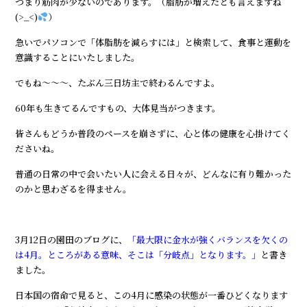
つまり筋肉が少ないのであります。（脂肪が増えたとも言えますね
(>_<)
）
急いでパソコンで「体脂肪を減らすには」と検索して、食事と運動を
意識することにいたしました。
でもね～～～、たぶん三日坊主で終わるんですよ。
60年も生きてるんですもの、大体見当がつきます。
皆さんもどうか普段のペースを崩さずに、心と体の健康を心掛けてく
ださいね。
普通の日常の中で会いたい人に会える日々が、どんなに有り難かった
のかと思わざるを得ません。
3月12日の園田のブログに、
「最大限に金水が強くバランスを欠くの
は4月。ところがある意味、そこは「分岐点」となります。」
と書き
ました。
日本国の宿命で見ると、この4月に感染の状態が一番ひどくなります