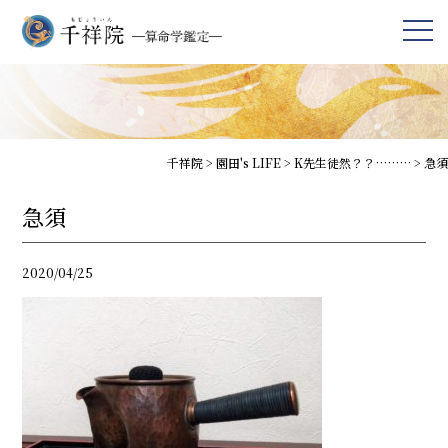
千祥院
>
園田's LIFE
>
K先生徒然？？………
>
急須
急須
2020/04/25