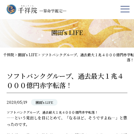
園田's LIFE
千祥院
>
園田's LIFE
>
ソフトバンクグループ、過去最大１兆４０００億円赤字転
落！
ソフトバンクグループ、過去最大１兆４
０００億円赤字転落！
2020/05/19
園田's LIFE
ソフトバンクグループ、過去最大１兆４０００億円赤字転落！
……という見出しを目にとめて、「なるほど、そうですよね…」と思
ったのです。