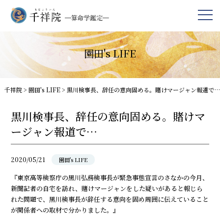
園田's LIFE
千祥院
>
園田's LIFE
>
黒川検事長、辞任の意向固める。賭けマージャン報道で…
黒川検事長、辞任の意向固める。賭けマ
ージャン報道で…
2020/05/21
園田's LIFE
『東京高等検察庁の黒川弘務検事長が緊急事態宣言のさなかの今月、
新聞記者の自宅を訪れ、賭けマージャンをした疑いがあると報じら
れた問題で、黒川検事長が辞任する意向を固め周囲に伝えていること
が関係者への取材で分かりました。』