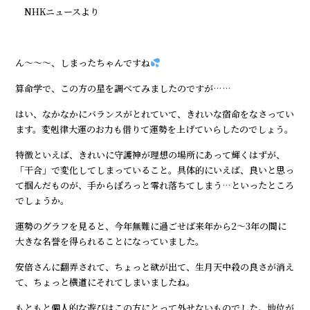
―― NHKニュースより ――
ん～～～、しまったちゃんですね
算命学で、この方の星を調べてみましたのですが……
はい、なかなかにバランスがとれていて、きれいな宿命をなさってい
ます。変剋律大運のお力も借りて運勢を上げていらしたのでしょう。
特徴といえば、きれいに守護神が理想の場所にあって輝くはずが、
「干合」で変化してしまっていること。具体的にいえば、良いと思っ
て掴んだものが、手からぽろっと零れ落ちてしまう…といったところ
でしょうか。
運勢のグラフを見ると、今年無難に過ごせば来年から2～3年の間に
大きな名誉を得られることになっていました。
安倍さんに翻弄されて、ちょっと欲が出て、生月天中殺の良さが消え
て、ちょっと横道にそれてしまいましたね。
もともと個人的な遊びはこの方にとって外せないものでした。地位が