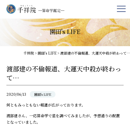
園田's LIFE
千祥院
>
園田's LIFE
>
渡部建の不倫報道、大運天中殺が終わって…
渡部建の不倫報道、大運天中殺が終わっ
て…
2020/06/13
園田's LIFE
何ともみっともない報道が広がっております。
渡部建さん、一応算命学で星を調べてみましたが、予想通りの配置
となっていました。