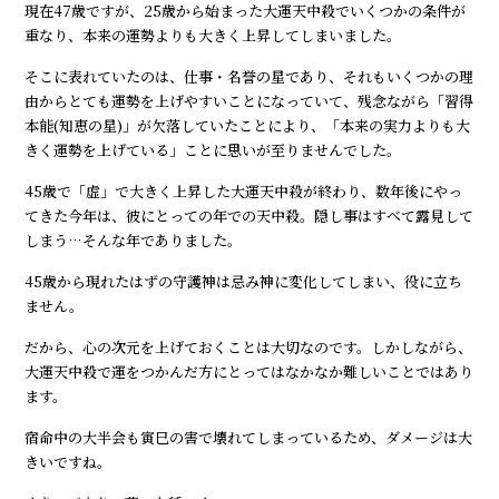
現在47歳ですが、25歳から始まった大運天中殺でいくつかの条件が
重なり、本来の運勢よりも大きく上昇してしまいました。
そこに表れていたのは、仕事・名誉の星であり、それもいくつかの理
由からとても運勢を上げやすいことになっていて、残念ながら「習得
本能(知恵の星)」が欠落していたことにより、「本来の実力よりも大
きく運勢を上げている」ことに思いが至りませんでした。
45歳で「虚」で大きく上昇した大運天中殺が終わり、数年後にやっ
てきた今年は、彼にとっての年での天中殺。隠し事はすべて露見して
しまう…そんな年でありました。
45歳から現れたはずの守護神は忌み神に変化してしまい、役に立ち
ません。
だから、心の次元を上げておくことは大切なのです。しかしながら、
大運天中殺で運をつかんだ方にとってはなかなか難しいことではあり
ます。
宿命中の大半会も寅巳の害で壊れてしまっているため、ダメージは大
きいですね。