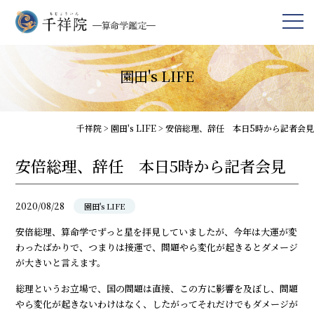
園田's LIFE
千祥院
>
園田's LIFE
>
安倍総理、辞任 本日5時から記者会見
安倍総理、辞任 本日5時から記者会見
2020/08/28
園田's LIFE
安倍総理、算命学でずっと星を拝見していましたが、今年は大運が変
わったばかりで、つまりは接運で、問題やら変化が起きるとダメージ
が大きいと言えます。
総理というお立場で、国の問題は直接、この方に影響を及ぼし、問題
やら変化が起きないわけはなく、したがってそれだけでもダメージが