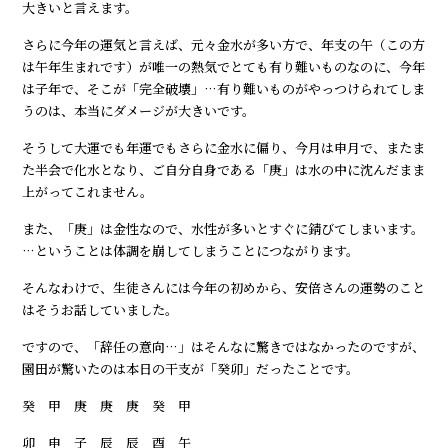
大きいと言えます。
さらに今年の運気と言えば、元々金水が多い方で、年支の午（この方
は午年生まれです）が唯一の熱気でとても有り難いものなのに、今年
は子年で、そこが「完全破壊」…有り難いものがやっつけられてしま
うのは、本当にダメージが大きいです。
そうして大運でも年運でもさらに金水に偏り、今月は申月で、またま
た半会で化水となり、ご自分自身である「庚」は水の中に沈んだまま
上がってこれません。
また、「庚」は金性なので、水性が多いとすぐに錆びてしまいます。
…ということは体調を崩してしまうことにつながります。
そんなわけで、生徒さんには今年の初めから、安倍さんの運勢のこと
はそうお話していました。
ですので、「辞任の意向…」はそんなに驚きではなかったのですが、
園田が驚いたのは本日の干支が「癸卯」だったことです。
癸 甲 庚 庚 庚 癸 甲
卯 申 子 辰 辰 酉 午