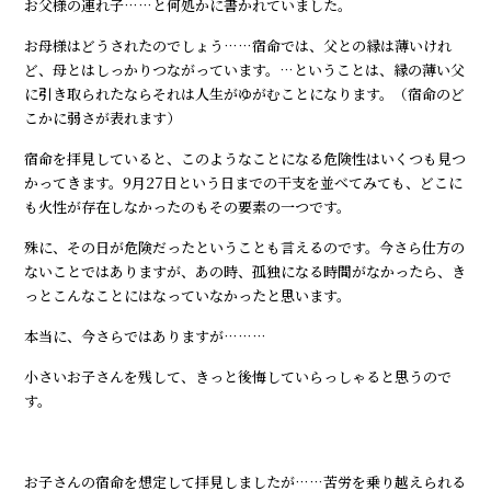
お父様の連れ子……と何処かに書かれていました。
お母様はどうされたのでしょう……宿命では、父との縁は薄いけれ
ど、母とはしっかりつながっています。…ということは、縁の薄い父
に引き取られたならそれは人生がゆがむことになります。（宿命のど
こかに弱さが表れます）
宿命を拝見していると、このようなことになる危険性はいくつも見つ
かってきます。9月27日という日までの干支を並べてみても、どこに
も火性が存在しなかったのもその要素の一つです。
殊に、その日が危険だったということも言えるのです。今さら仕方の
ないことではありますが、あの時、孤独になる時間がなかったら、き
っとこんなことにはなっていなかったと思います。
本当に、今さらではありますが………
小さいお子さんを残して、きっと後悔していらっしゃると思うので
す。
お子さんの宿命を想定して拝見しましたが……苦労を乗り越えられる