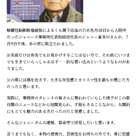
解離性脳動脈瘤破裂によるくも膜下出血のため先月18日から入院中
だったジャニーズ事務所代表取締役社長のジャニー喜多川さんが、7
月9日午後、あの世に旅立たれました。
お名前だけは有名でもお見かけすることはない方で、それ故にいつま
でも生きていらっしゃるはず……的な思い込みというようなものがあ
りました。
公の席には顔を出さず、大きな存在感とカリスマ性を誰もが感じた方
だったと思います。
実際に、事務所のタレントの皆さんに慕われていらした様子がこの数
日間のニュースなどから垣間見られ、才能もさることながら、人間的
にもとても魅力のある方だったのだと実感しました。
そんなジャニーさんの運勢、算命学で拝見したいと思います。
言うまでもなく、本物の想像力、芸術性をお持ちの方です。常に完璧