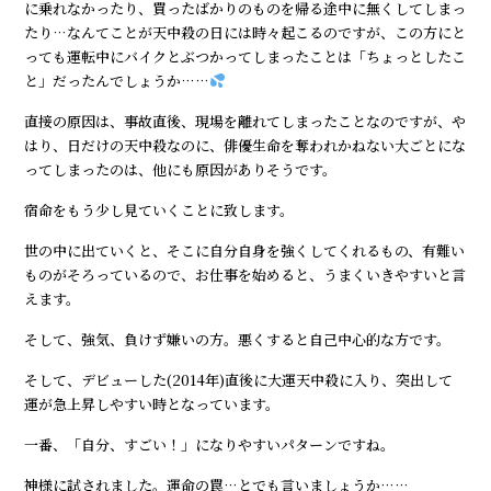
に乗れなかったり、買ったばかりのものを帰る途中に無くしてしまっ
たり…なんてことが天中殺の日には時々起こるのですが、この方にと
っても運転中にバイクとぶつかってしまったことは「ちょっとしたこ
と」だったんでしょうか……
直接の原因は、事故直後、現場を離れてしまったことなのですが、や
はり、日だけの天中殺なのに、俳優生命を奪われかねない大ごとにな
ってしまったのは、他にも原因がありそうです。
宿命をもう少し見ていくことに致します。
世の中に出ていくと、そこに自分自身を強くしてくれるもの、有難い
ものがそろっているので、お仕事を始めると、うまくいきやすいと言
えます。
そして、強気、負けず嫌いの方。悪くすると自己中心的な方です。
そして、デビューした(2014年)直後に大運天中殺に入り、突出して
運が急上昇しやすい時となっています。
一番、「自分、すごい！」になりやすいパターンですね。
神様に試されました。運命の罠…とでも言いましょうか……