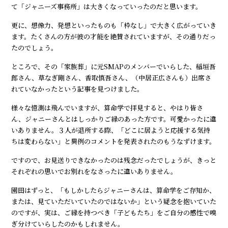
て「ジャニーズ事務所」は大きくなっていったのだと思います。
更に、想像力、発想といったものも「枠なし」で大きく広がっていき
ます。たくさんの方が彼の才能を絶賛されていますが、その通りだっ
たのでしょう。
ところで、その「家族葬」に元SMAPのメンバーでいらした、稲垣吾
郎さん、草なぎ剛さん、香取慎吾さん、（中居正広さんも）出席さ
れていなかったという記事を見つけました。
様々な憶測は飛んでいますが、算命学で拝見すると、やはり皆さ
ん、ジャニーさんとはしっかりご縁のあった方です。可愛かったに違
いありません。３人が退所する際、「どこに居ようと応援する気持
ちは変わらない」と異例のコメントを発表されたのもうなずけます。
ですので、お見送りできなかったのは残念だったでしょうが、きっと
それぞれの思いでお別れをなさったに違いありません。
園田はずっと、「もしかしたらジャニーさんは、算命学をご存知か、
または、見ていただいていたのではないか」という疑念を抱いていた
のですが、実は、ご縁を持つべき「子どもたち」をご自分の感性で嗅
ぎ分けていらしたのかもしれません。