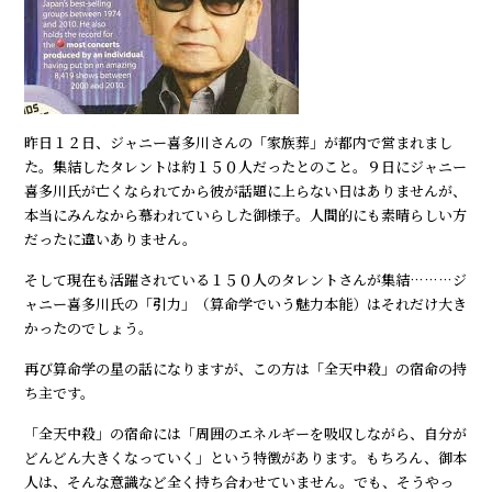
昨日１２日、ジャニー喜多川さんの「家族葬」が都内で営まれまし
た。集結したタレントは約１５０人だったとのこと。９日にジャニー
喜多川氏が亡くなられてから彼が話題に上らない日はありませんが、
本当にみんなから慕われていらした御様子。人間的にも素晴らしい方
だったに違いありません。
そして現在も活躍されている１５０人のタレントさんが集結………ジ
ャニー喜多川氏の「引力」（算命学でいう魅力本能）はそれだけ大き
かったのでしょう。
再び算命学の星の話になりますが、この方は「全天中殺」の宿命の持
ち主です。
「全天中殺」の宿命には「周囲のエネルギーを吸収しながら、自分が
どんどん大きくなっていく」という特徴があります。もちろん、御本
人は、そんな意識など全く持ち合わせていません。でも、そうやっ