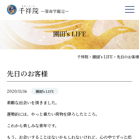
園田's LIFE
千祥院
>
園田's LIFE
>
先日のお客様
先日のお客様
2020/11/16
園田's LIFE
素敵な出会いを頂きました。
運勢的には、やっと重たい荷物を降ろしたところ。
これから楽しみな青年です。
もう、お会いすることはないかもしれないけれど、心の中でずっと応