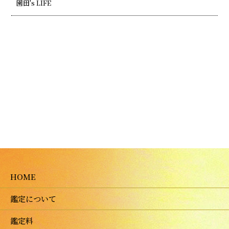
園田's LIFE
HOME
鑑定について
鑑定料