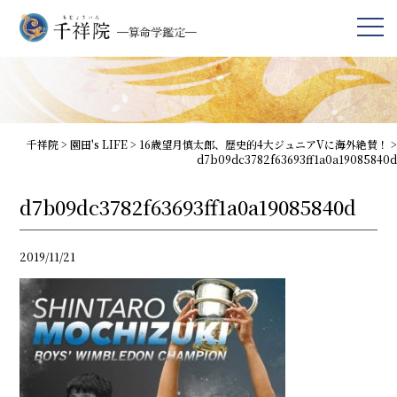
千祥院
>
園田's LIFE
>
16歳望月慎太郎、歴史的4大ジュニアVに海外絶賛！
>
d7b09dc3782f63693ff1a0a19085840d
d7b09dc3782f63693ff1a0a19085840d
2019/11/21