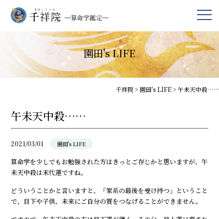
園田's LIFE
千祥院
>
園田's LIFE
>
午未天中殺……
午未天中殺……
2021/03/01
園田's LIFE
算命学を少しでもお勉強された方はきっとご存じかと思いますが、午
未天中殺は末代運ですね。
どういうことかと言いますと、「家系の最後を受け持つ」ということ
で、目下や子供、未来にご自分の質をつなげることができません。