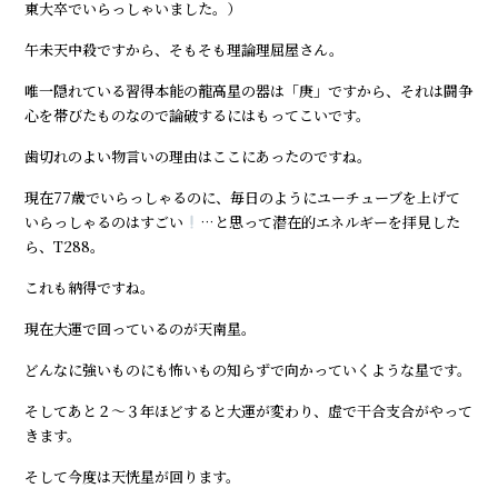
東大卒でいらっしゃいました。）
午未天中殺ですから、そもそも理論理屈屋さん。
唯一隠れている習得本能の龍高星の器は「庚」ですから、それは闘争
心を帯びたものなので論破するにはもってこいです。
歯切れのよい物言いの理由はここにあったのですね。
現在77歳でいらっしゃるのに、毎日のようにユーチューブを上げて
いらっしゃるのはすごい
…と思って潜在的エネルギーを拝見した
ら、T288。
これも納得ですね。
現在大運で回っているのが天南星。
どんなに強いものにも怖いもの知らずで向かっていくような星です。
そしてあと２～３年ほどすると大運が変わり、虚で干合支合がやって
きます。
そして今度は天恍星が回ります。