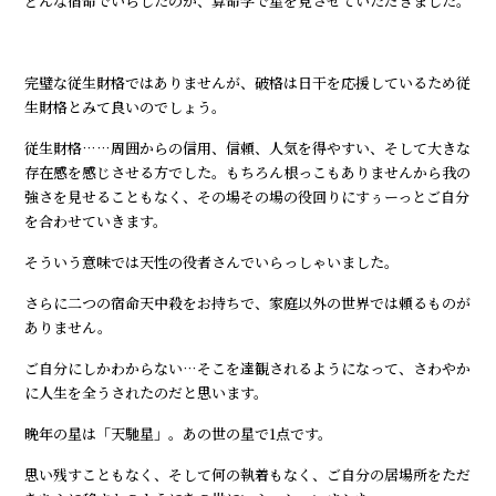
どんな宿命でいらしたのか、算命学で星を見させていただきました。
完璧な従生財格ではありませんが、破格は日干を応援しているため従
生財格とみて良いのでしょう。
従生財格……周囲からの信用、信頼、人気を得やすい、そして大きな
存在感を感じさせる方でした。もちろん根っこもありませんから我の
強さを見せることもなく、その場その場の役回りにすぅーっとご自分
を合わせていきます。
そういう意味では天性の役者さんでいらっしゃいました。
さらに二つの宿命天中殺をお持ちで、家庭以外の世界では頼るものが
ありません。
ご自分にしかわからない…そこを達観されるようになって、さわやか
に人生を全うされたのだと思います。
晩年の星は「天馳星」。あの世の星で1点です。
思い残すこともなく、そして何の執着もなく、ご自分の居場所をただ