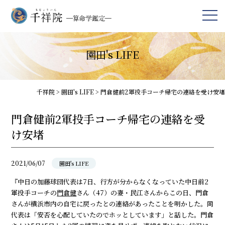
園田's LIFE
千祥院
>
園田's LIFE
>
門倉健前2軍投手コーチ帰宅の連絡を受け安堵
門倉健前2軍投手コーチ帰宅の連絡を受
け安堵
2021/06/07
園田's LIFE
『中日の加藤球団代表は7日、行方が分からなくなっていた中日前2
軍投手コーチの
門倉健
さん（47）の妻・民江さんからこの日、門倉
さんが横浜市内の自宅に戻ったとの連絡があったことを明かした。同
代表は「安否を心配していたのでホッとしています」と話した。門倉