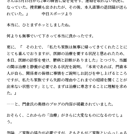
さんは5月15日から2軍の練習に姿を見せず、連絡を取れない状況に
なっていた。捜索願も出されたが、その後、本人直筆の退団届が送ら
れていた。』 ―― 中日スポーツより ――
本当に、ひとまずホッとしましたね。
何よりも無事でいて下さって本当に良かったです。
更に、『 その上で、「私たち家族は無事に帰ってきてくれたことに
とても喜んでおりますが、医師の治療を要する状況と思われたため、
本日、医師の診察を受け、鬱病と診断がありました」とつづり、当面
の間は治療と静養が必要である状況を説明。「本来であれば、門倉本
人が自ら、関係者の皆様に事情をご説明しお詫びを申し上げるところ
ですが、私たち家族ですら失踪の理由やこれまでの経緯を聞くことが
出来ない状態です」として、まずは治療に専念することに理解を求め
た。』
……と、門倉氏の奥様のブログの内容が掲載されていました。
おそらく、これからの「治療」がさらに大変なものになるのでしょ
う。
勿論、ご家族の協力が必要ですが、そもそもがご家族といらっしゃる