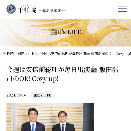
園田's LIFE
千祥院
>
園田's LIFE
>
今週は安倍前総理が毎日出演
飯田浩司のOk! Cozy up!
今週は安倍前総理が毎日出演
飯田浩
司のOk! Cozy up!
2021/06/14
園田's LIFE