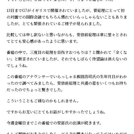
13日までG7がイギリスで開催されていましたが、菅総理にとって初
の対面での国際会議でもちろん慣れていらっしゃらないこともありま
したが、とても緊張されているご様子が見られました。
比較しては申し訳ないと思いながらも、安倍前総理は常に堂々とされ
てとても安心感があったように思います。
番組の中で、三度目の総理を目指すおつもりは？と聞かれて「全くな
い」と断言されていましたが、それでもしばらく待望論は消えないの
でしょうね。
この番組のアナウンサーでいらっしゃる飯田浩司氏の生年月日がわか
ったので調べてみましたら、安倍前総理と共通の星をいくつもお持ち
だったのでちょっと驚きでした。
こういうこともご縁なのかもしれません。
ですからお互いにとてもお話がしやすかったでしょうね。
今週金曜日までこの番組での安部氏の出演が続きます。
もしご興味がおありでしたら、どうぞお聞きになってみてはいかがで