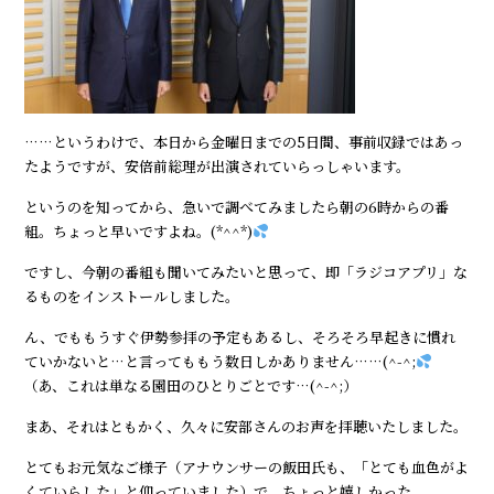
……というわけで、本日から金曜日までの5日間、事前収録ではあっ
たようですが、安倍前総理が出演されていらっしゃいます。
というのを知ってから、急いで調べてみましたら朝の6時からの番
組。ちょっと早いですよね。(*^^*)
ですし、今朝の番組も聞いてみたいと思って、即「ラジコアプリ」な
るものをインストールしました。
ん、でももうすぐ伊勢参拝の予定もあるし、そろそろ早起きに慣れ
ていかないと…と言ってももう数日しかありません……(^-^;
（あ、これは単なる園田のひとりごとです…(^-^;）
まあ、それはともかく、久々に安部さんのお声を拝聴いたしました。
とてもお元気なご様子（アナウンサーの飯田氏も、「とても血色がよ
くていらした」と仰っていました）で、ちょっと嬉しかった。