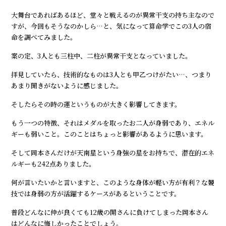
大舞台であればあるほど、堂々と戦えるのが異常干支の持ち主なので
すが、今回もそうなのかしら…と、気になって算命学でこの3人の宿
命を調べてみました。
案の定、3人とも三柱中、二柱が異常干支となっていました。
拝見していたら、技術的なものは3人とも甲乙つけがたい…、つまり
あまり開きがないように感じました。
そしたらその時の運というものが大きく影響してきます。
もう一つの特徴、それはメダルを取ったお二人が身弱であり、エネル
ギーも弱いこと。このことはちょっと影響があるように思います。
そして岡本さんだけが天南星という身強の星をお持ちで、潜在的エネ
ルギーも242点ありました。
何が言いたいかと言いますと、このような身体が軽い方が有利？な競
技では身弱の方が活躍するケースがあるということです。
普段どんなに仲が良くても12歳の開さんに負けてしまった岡本さん
はどんなに悔しかったことでしょう。