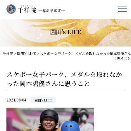
園田's LIFE
千祥院
>
園田's LIFE
>
スケボー女子パーク、メダルを取れなかった岡本碧優さん
に思うこと
スケボー女子パーク、メダルを取れなか
った岡本碧優さんに思うこと
2021/08/04
園田's LIFE