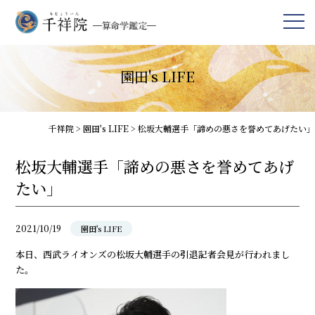
園田's LIFE
千祥院
>
園田's LIFE
>
松坂大輔選手「諦めの悪さを誉めてあげたい」
松坂大輔選手「諦めの悪さを誉めてあげ
たい」
2021/10/19
園田's LIFE
本日、西武ライオンズの松坂大輔選手の引退記者会見が行われまし
た。