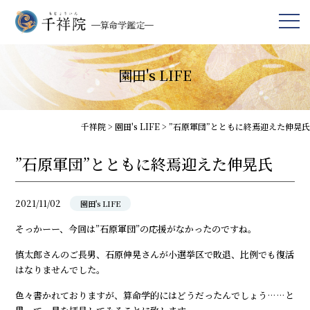
園田's LIFE
千祥院
>
園田's LIFE
>
”石原軍団”とともに終焉迎えた伸晃氏
”石原軍団”とともに終焉迎えた伸晃氏
2021/11/02
園田's LIFE
そっかーー、今回は”石原軍団”の応援がなかったのですね。
慎太郎さんのご長男、石原伸晃さんが小選挙区で敗退、比例でも復活
はなりませんでした。
色々書かれておりますが、算命学的にはどうだったんでしょう……と