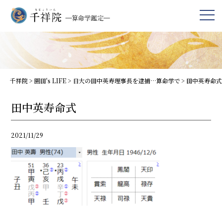
千祥院
>
園田's LIFE
>
日大の田中英寿理事長を逮捕…算命学で
>
田中英寿命式
田中英寿命式
2021/11/29