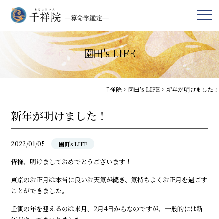
園田's LIFE
千祥院
>
園田's LIFE
>
新年が明けました！
新年が明けました！
2022/01/05
園田's LIFE
皆様、明けましておめでとうございます！
東京のお正月は本当に良いお天気が続き、気持ちよくお正月を過ごす
ことができました。
壬寅の年を迎えるのは来月、2月4日からなのですが、一般的には新