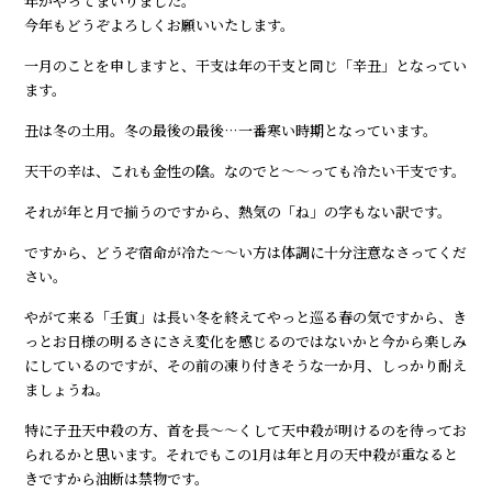
年がやってまいりました。
今年もどうぞよろしくお願いいたします。
一月のことを申しますと、干支は年の干支と同じ「辛丑」となってい
ます。
丑は冬の土用。冬の最後の最後…一番寒い時期となっています。
天干の辛は、これも金性の陰。なのでと～～っても冷たい干支です。
それが年と月で揃うのですから、熱気の「ね」の字もない訳です。
ですから、どうぞ宿命が冷た～～い方は体調に十分注意なさってくだ
さい。
やがて来る「壬寅」は長い冬を終えてやっと巡る春の気ですから、き
っとお日様の明るさにさえ変化を感じるのではないかと今から楽しみ
にしているのですが、その前の凍り付きそうな一か月、しっかり耐え
ましょうね。
特に子丑天中殺の方、首を長～～くして天中殺が明けるのを待ってお
られるかと思います。それでもこの1月は年と月の天中殺が重なると
きですから油断は禁物です。