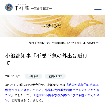
お知らせ
千祥院
>
お知らせ
>
小池都知事「不要不急の外出は避けて…」
小池都知事「不要不急の外出は避け
て…」
2020/03/27
お知らせ
園田's LIFE
3月25日の緊急の記者会見で、小池都知事は
「感染が爆発的に広がる
懸念がさらに高まっている。感染拡大の重大局面ととらえていただき
たい」
とした上で、
「週末は不要不急の外出はぜひとも控えてくださ
い」
と発言されていました。