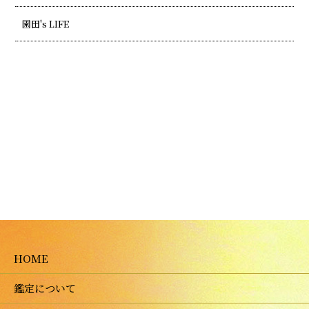
園田's LIFE
HOME
鑑定について