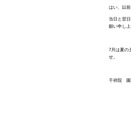
はい、以前
当日と翌日
願い申し上
7月は夏の
せ。
千祥院 園