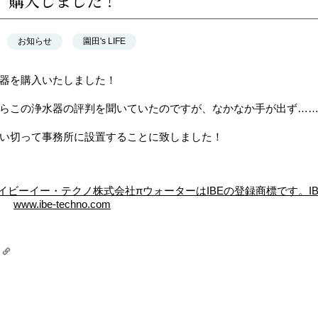
、購入しました！
お知らせ
園田's LIFE
器を購入いたしました！
らこの浄水器の評判を聞いていたのですが、なかなか手が出ず…
い切って事務所に設置することに致しました！
 アイビーイー・テクノ株式会社
πウォーターはIBEの登録商標です。
www.ibe-techno.com