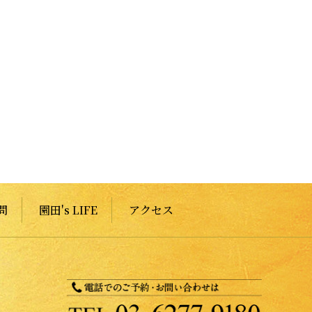
問
園田's LIFE
アクセス