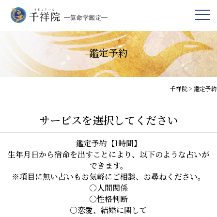
鑑定予約
千祥院
>
鑑定予約
サービスを選択してください
鑑定予約【1時間】
生年月日から宿命を出すことにより、以下のような占いが
できます。

※項目に無い占いもお気軽にご相談、お尋ねください。

○人間関係

○性格判断

○恋愛、結婚に関して
