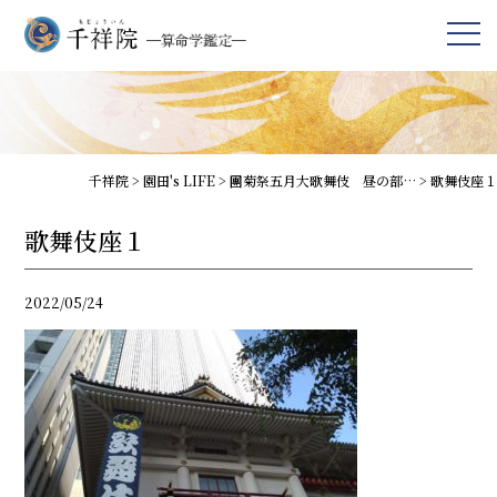
千祥院
>
園田's LIFE
>
團菊祭五月大歌舞伎 昼の部…
>
歌舞伎座１
歌舞伎座１
2022/05/24