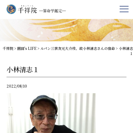
千祥院
>
園田's LIFE
>
ルパン三世次元大介役、故小林清志さんの宿命
>
小林清志
１
小林清志１
2022/08/10