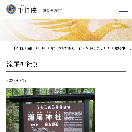
千祥院
>
園田's LIFE
>
今年のお水取り、行って参りました！
>
滝尾神社３
滝尾神社３
2022/08/19