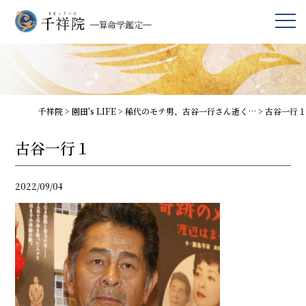
千祥院
>
園田's LIFE
>
稀代のモテ男、古谷一行さん逝く…
>
古谷一行１
古谷一行１
2022/09/04