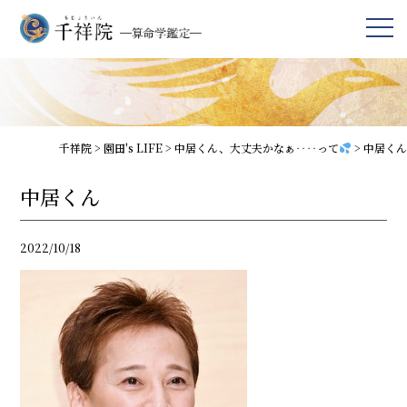
千祥院
>
園田's LIFE
>
中居くん、大丈夫かなぁ‥‥って
>
中居くん
中居くん
2022/10/18