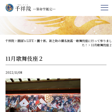
千祥院
>
園田's LIFE
>
團十郎、新之助の襲名披露…歌舞伎座に行って参りまし
た！
>
11月歌舞伎座２
11月歌舞伎座２
2022/11/08